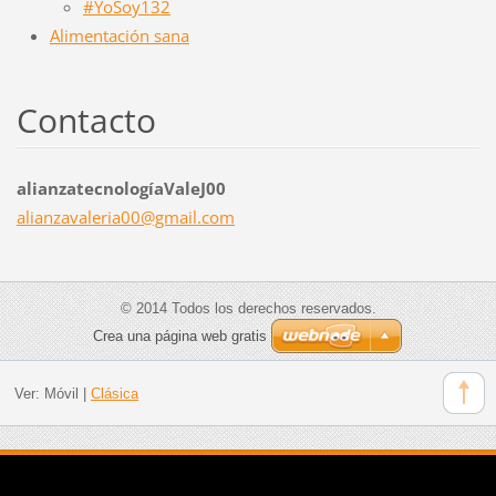
#YoSoy132
Alimentación sana
Contacto
alianzatecnologíaValeJ00
alianzav
aleria00
@gmail.c
om
© 2014 Todos los derechos reservados.
Crea una página web gratis
Ver:
Móvil
|
Clásica