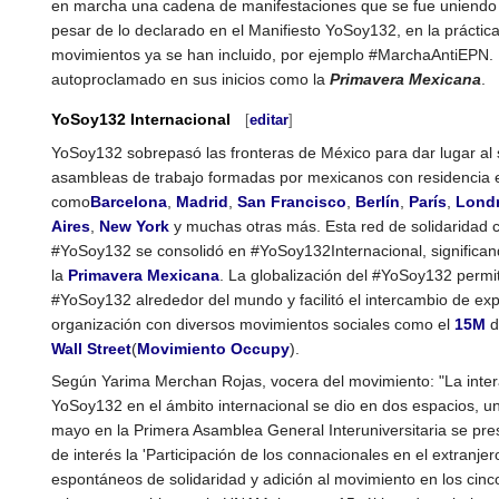
en marcha una cadena de manifestaciones que se fue uniendo 
pesar de lo declarado en el Manifiesto YoSoy132, en la práctic
movimientos ya se han incluido, por ejemplo #MarchaAntiEPN. 
autoproclamado en sus inicios como la
Primavera Mexicana
.
YoSoy132 Internacional
[
editar
]
YoSoy132 sobrepasó las fronteras de México para dar lugar al 
asambleas de trabajo formadas por mexicanos con residencia 
como
Barcelona
,
Madrid
,
San Francisco
,
Berlín
,
París
,
Lond
Aires
,
New York
y muchas otras más. Esta red de solidaridad 
#YoSoy132 se consolidó en #YoSoy132Internacional, significand
la
Primavera Mexicana
. La globalización del #YoSoy132 permit
#YoSoy132 alrededor del mundo y facilitó el intercambio de expe
organización con diversos movimientos sociales como el
15M
d
Wall Street
(
Movimiento Occupy
).
Según Yarima Merchan Rojas, vocera del movimiento: "La inter
YoSoy132 en el ámbito internacional se dio en dos espacios, u
mayo en la Primera Asamblea General Interuniversitaria se pr
de interés la 'Participación de los connacionales en el extranjero
espontáneos de solidaridad y adición al movimiento en los cinc