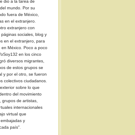
 dio a la tarea de
 del mundo. Por su
ndo fuera de México,
s en el extranjero.
tro extranjero con
 páginas sociales, blog y
s en el extranjero, para
o en México. Poco a poco
#YoSoy132 en los cinco
gró diversos migrantes,
chos de estos grupos se
l y por el otro, se fueron
os colectivos ciudadanos.
exterior sobre lo que
dentro del movimiento
 grupos de artistas,
tuales internacionales
jo virtual que
n embajadas y
cada país".