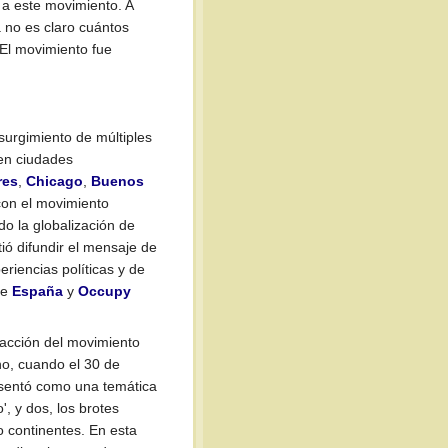
a este movimiento. A
a no es claro cuántos
El movimiento fue
surgimiento de múltiples
en ciudades
res
,
Chicago
,
Buenos
con el movimiento
o la globalización de
ió difundir el mensaje de
riencias políticas y de
e
España
y
Occupy
acción del movimiento
no, cuando el 30 de
esentó como una temática
', y dos, los brotes
o continentes. En esta