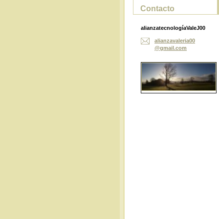
Contacto
alianzatecnologíaValeJ00
alianzav
aleria00
@gmail.c
om