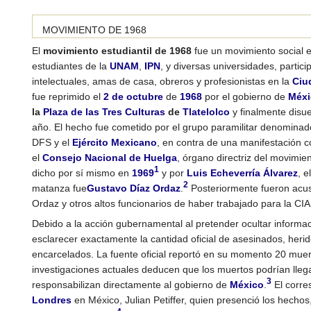
MOVIMIENTO DE 1968
El
movimiento estudiantil de 1968
fue un movimiento social 
estudiantes de la
UNAM
,
IPN
, y diversas universidades, partic
intelectuales, amas de casa, obreros y profesionistas en la
Ciu
fue reprimido el
2 de octubre
de
1968
por el gobierno de
Méxi
la
Plaza de las Tres Culturas
de
Tlatelolco
y finalmente disu
año. El hecho fue cometido por el grupo paramilitar denomina
DFS y el
Ejército Mexicano
, en contra de una manifestación 
el
Consejo Nacional de Huelga
, órgano directriz del movimie
1
dicho por sí mismo en
1969
y por
Luis Echeverría Álvarez
, e
2
matanza fue
Gustavo Díaz Ordaz
.
Posteriormente fueron acu
Ordaz y otros altos funcionarios de haber trabajado para la CIA
Debido a la acción gubernamental al pretender ocultar informac
esclarecer exactamente la cantidad oficial de asesinados, heri
encarcelados. La fuente oficial reportó en su momento 20 muer
investigaciones actuales deducen que los muertos podrían llega
3
responsabilizan directamente al gobierno de
México
.
El corre
Londres
en México, Julian Petiffer, quien presenció los hecho