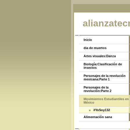
alianzatec
Inicio
dia de muertos
Artes visuales:Danza
Biología:Clasificación de
insectos
Personajes de la revolución
mexicana:Parte 1
Personajes de la
revolución:Parte 2
Movimientos Estudiantiles en
México
#YoSoy132
Alimentación sana